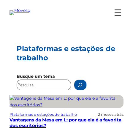
Pular
para
o
conteúdo
Plataformas e estações de
trabalho
Busque um tema
Plataformas e estações de trabalho
2 meses atrás
Vantagens da Mesa em L: por que ela é a favorita
dos escritórios?