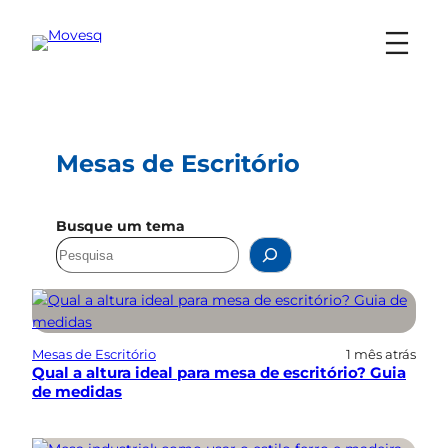
Pular
para
o
conteúdo
Mesas de Escritório
Busque um tema
Mesas de Escritório
1 mês atrás
Qual a altura ideal para mesa de escritório? Guia
de medidas