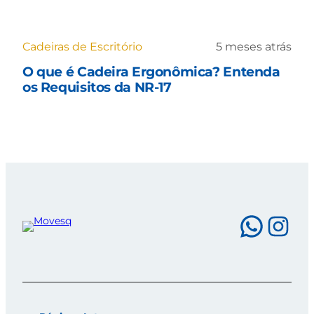
Cadeiras de Escritório
5 meses atrás
O que é Cadeira Ergonômica? Entenda
os Requisitos da NR-17
What
Ins